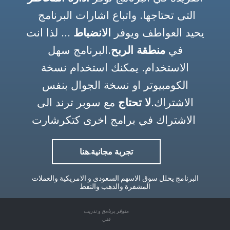
نظام متقدم يوظف الذكاء
التى تحتاجها. واتباع اشارات البرنامج
الاصطناعي في توليد تنبيهات
يحيد العواطف ويوفر
الانضباط
... لذا انت
فنية على اكتشاف فرص سوق
في
منطقة الربح
.البرنامج سهل
الأسهم
الاستخدام. يمكنك استخدام نسخة
الكومبيوتر او نسخة الجوال بنفس
تجربة مجانية
الاشتراك.
لا تحتاج
مع سوبر ترند الى
الاشتراك في برامج اخرى كتكرشارت
تجربة مجانية.هنا
منتجاتنا
البرنامج يحلل سوق الاسهم السعودي و الامريكية والعملات
المشفرة والذهب والنفط
متوفر برنامج و تدريب
فني