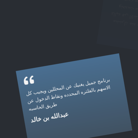
البحث عن الاسهم الايجابيه والاكثر امان
مسفر الغامدي
برنامج جميل يغنيك عن المحللين ويجيب كل
الاسهم بالفلتره المحدده ونقاط الدخول عن
طريق الحاسبه
عبدالله بن خالد