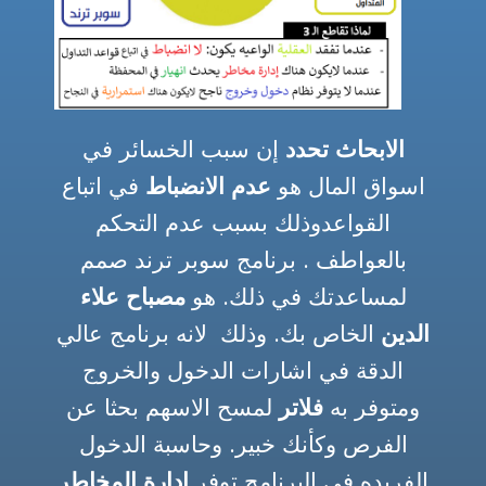
الابحاث تحدد
إن سبب الخسائر في
اسواق المال هو
عدم الانضباط
في اتباع
القواعدوذلك بسبب عدم التحكم
بالعواطف . برنامج سوبر ترند صمم
توقف الآن عن تتبع التوصيات هنا
لمساعدتك في ذلك. هو
مصباح علاء
وهناك واعتمد على نفسك في
الدين
الخاص بك. وذلك لانه برنامج عالي
اتخاذ القرار
الدقة في اشارات الدخول والخروج
سوبر ترند هو برنامج حاسوبي
ومتوفر به
فلاتر
لمسح الاسهم بحثا عن
يعمل كتطبيق جوال او على
الفرص وكأنك خبير. وحاسبة الدخول
الكومبيوتر يساعدك في اتخاذ
الفريده في البرنامج توفر
القرار في الاسواق المالية. هو
ادارة المخاطر